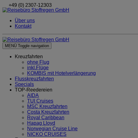
+49 (0) 2307-12303
Über uns
Kontakt
MENÜ
Toggle navigation
Kreuzfahrten
ohne Flug
inkl.Flüge
KOMBIS mit Hotelverlängerung
Flusskreuzfahrten
Specials
TOP-Reedereien
AIDA
TUI Cruises
MSC Kreuzfahrten
Costa Kreuzfahrten
Royal Caribbean
Hapag Lloyd
Norwegian Cruise Line
NICKO CRUISES