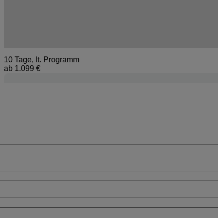
Komplettpakete für 10 bis 21 Tage inklusive Flüge & Transfer
10 Tage, lt. Programm
ab
1.099 €