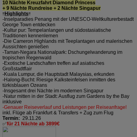
10 Nächte Kreuzfahrt Diamond Princess
+ 9 Nächte Rundreise + 2 Nächte Singapur
Highlights
‼️
‼️
-Inselparadies Penang mit der UNESCO-Weltkulturerbestadt
George Town entdecken
-Kultur pur: Tempelanlangen und südostasiatische
Traditionen kennenlernen
-Die Cameron Highlands mit Teeplantagen und malerischen
Aussichten genießen
-Taman-Negara Nationalpark: Dschungelwanderung im
tropischen Regenwald
-Exotische Landschaften treffen auf asiatisches
Großstadtflair
-Kuala Lumpur, die Hauptstadt Malaysias, erkunden
-Halong-Bucht: Riesige Kalksteinfelsen inmitten des
türkisblauen Ozeans
-Insgesamt drei Nächte im modernen Singapur
-Natur mitten in der Stadt: Ausflug zum Gardens by the Bay
inklusive
-Genauer Reiseverlauf und Leistungen per Reiseanfrage!
inkl. Flüge ab Frankfurt & Transfers + Zug zum Flug
Termin:
29.11.26
✅
für 21 Nächte ab 3899€