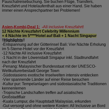
Pauschalreisebuchung. Sie buchen Flüge, Transfers,
Kreuzfahrt und Hotelaufenthalt aus einer Hand. Sie haben
immer einen Ansprechpartner bei Problemen!
Asien-Kombi-Deal 1:
-
All inclusive Kreuzfahrt!
12 Nächte Kreuzfahrt Celebrity Millennium
+ 4 Nächte im 5****Hotel auf Bali + 1 Nacht Singapur
‼️
Highlights
‼️
-Entspannung auf der Götterinsel Bali: Vier Nächte Erholung
im 5-Sterne-Hotel vor der Kreuzfahrt
-12 Nächte All inclusive Kreuzfahrt
-1 Nacht in der Löwenstadt Singapur inkl. Stadtrundfahrt
nach der Kreuzfahrt
-Penang: Malaysischer Bundesstaat mit der UNESCO-
Weltkulturerbestadt George Town
-Südostasiens exotische Inselwelten intensiv entdecken
-Vier spannende Länder auf einer Reise besuchen
-Kultur pur: Tempelanlagen und südostasiatische Traditionen
kennenlernen
-Tropische Landschaften treffen auf asiatisches
Großstadtflair
-Kuala Lumpur, die Hauptstadt Malaysias, erkunden
-Gut versorgt und ohne weitere Kosten: All Inclusive an Bord