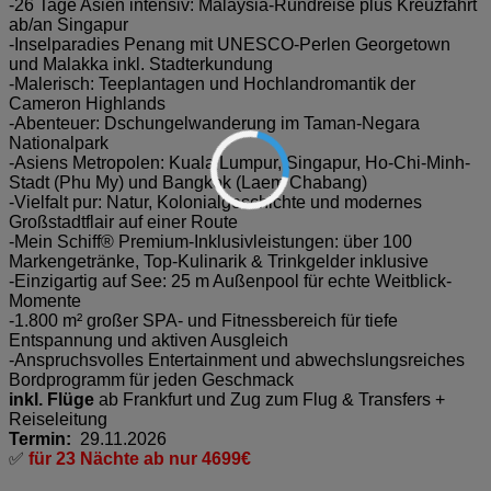
-26 Tage Asien intensiv: Malaysia-Rundreise plus Kreuzfahrt
ab/an Singapur
-Inselparadies Penang mit UNESCO-Perlen Georgetown
und Malakka inkl. Stadterkundung
-Malerisch: Teeplantagen und Hochlandromantik der
Cameron Highlands
-Abenteuer: Dschungelwanderung im Taman-Negara
Nationalpark
-Asiens Metropolen: Kuala Lumpur, Singapur, Ho-Chi-Minh-
Stadt (Phu My) und Bangkok (Laem Chabang)
-Vielfalt pur: Natur, Kolonialgeschichte und modernes
Großstadtflair auf einer Route
-Mein Schiff® Premium-Inklusivleistungen: über 100
Markengetränke, Top-Kulinarik & Trinkgelder inklusive
-Einzigartig auf See: 25 m Außenpool für echte Weitblick-
Momente
-1.800 m² großer SPA- und Fitnessbereich für tiefe
Entspannung und aktiven Ausgleich
-Anspruchsvolles Entertainment und abwechslungsreiches
Bordprogramm für jeden Geschmack
inkl. Flüge
ab Frankfurt und Zug zum Flug & Transfers +
Reiseleitung
Termin:
29.11.2026
✅
für 23 Nächte ab nur 4699€