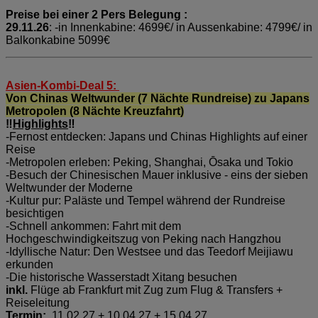
Preise bei einer 2 Pers Belegung :
29.11.26
: -in Innenkabine: 4699€/ in Aussenkabine: 4799€/ in
Balkonkabine 5099€
Asien-Kombi-Deal 5:
Von Chinas Weltwunder (7 Nächte Rundreise) zu Japans
Metropolen (8 Nächte Kreuzfahrt)
‼️
Highlights
‼️
-Fernost entdecken: Japans und Chinas Highlights auf einer
Reise
-Metropolen erleben: Peking, Shanghai, Ōsaka und Tokio
-Besuch der Chinesischen Mauer inklusive - eins der sieben
Weltwunder der Moderne
-Kultur pur: Paläste und Tempel während der Rundreise
besichtigen
-Schnell ankommen: Fahrt mit dem
Hochgeschwindigkeitszug von Peking nach Hangzhou
-Idyllische Natur: Den Westsee und das Teedorf Meijiawu
erkunden
-Die historische Wasserstadt Xitang besuchen
inkl.
Flüge ab Frankfurt mit Zug zum Flug & Transfers +
Reiseleitung
Termin:
11.02.27 + 10.04.27 + 15.04.27