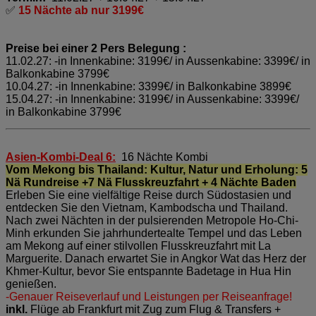
✅
15 Nächte ab nur 3199€
Preise bei einer 2 Pers Belegung :
11.02.27: -in Innenkabine: 3199€/ in Aussenkabine: 3399€/ in
Balkonkabine 3799€
10.04.27: -in Innenkabine: 3399€/ in Balkonkabine 3899€
15.04.27: -in Innenkabine: 3199€/ in Aussenkabine: 3399€/
in Balkonkabine 3799€
Asien-Kombi-Deal 6:
16 Nächte Kombi
Vom Mekong bis Thailand: Kultur, Natur und Erholung: 5
Nä Rundreise +7 Nä Flusskreuzfahrt + 4 Nächte Baden
Erleben Sie eine vielfältige Reise durch Südostasien und
entdecken Sie den Vietnam, Kambodscha und Thailand.
Nach zwei Nächten in der pulsierenden Metropole Ho-Chi-
Minh erkunden Sie jahrhundertealte Tempel und das Leben
am Mekong auf einer stilvollen Flusskreuzfahrt mit La
Marguerite. Danach erwartet Sie in Angkor Wat das Herz der
Khmer-Kultur, bevor Sie entspannte Badetage in Hua Hin
genießen.
-Genauer Reiseverlauf und Leistungen per Reiseanfrage!
inkl.
Flüge ab Frankfurt mit Zug zum Flug & Transfers +