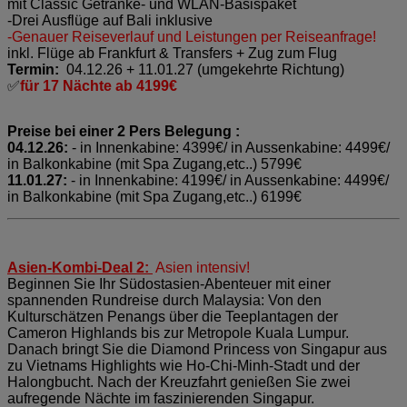
mit Classic Getränke- und WLAN-Basispaket
-Drei Ausflüge auf Bali inklusive
-Genauer Reiseverlauf und Leistungen per Reiseanfrage!
inkl. Flüge ab Frankfurt & Transfers + Zug zum Flug
Termin:
04.12.26 + 11.01.27 (umgekehrte Richtung)
✅
für 17 Nächte ab 4199€
Preise bei einer 2 Pers Belegung :
04.12.26:
- in Innenkabine: 4399
€/ in Aussenkabine: 4499€/
in Balkonkabine (mit Spa Zugang,etc..) 5799€
11.01.27:
- in Innenkabine: 4199€/ in Aussenkabine: 4499€/
in Balkonkabine (mit Spa Zugang,etc..) 6199€
Asien-Kombi-Deal 2:
Asien intensiv!
Beginnen Sie Ihr Südostasien-Abenteuer mit einer
spannenden Rundreise durch Malaysia: Von den
Kulturschätzen Penangs über die Teeplantagen der
Cameron Highlands bis zur Metropole Kuala Lumpur.
Danach bringt Sie die Diamond Princess von Singapur aus
zu Vietnams Highlights wie Ho-Chi-Minh-Stadt und der
Halongbucht. Nach der Kreuzfahrt genießen Sie zwei
aufregende Nächte im faszinierenden Singapur.