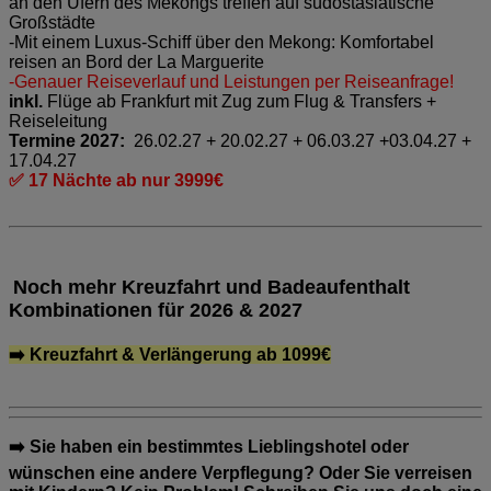
an den Ufern des Mekongs treffen auf südostasiatische
Großstädte
-Mit einem Luxus-Schiff über den Mekong: Komfortabel
reisen an Bord der La Marguerite
-Genauer Reiseverlauf und Leistungen per Reiseanfrage!
inkl.
Flüge ab Frankfurt mit Zug zum Flug & Transfers +
Reiseleitung
Termine 2027:
26.02.27 + 20.02.27 + 06.03.27 +03.04.27 +
17.04.27
✅ 17 Nächte ab nur 3999€
Noch mehr Kreuzfahrt und Badeaufenthalt
Kombinatione
n
für 2026 & 2027
➡️ Kreuzfahrt & Verlängerung ab 1099€
➡️ Sie haben ein bestimmtes Lieblingshotel oder
wünschen eine andere Verpflegung? Oder Sie verreisen