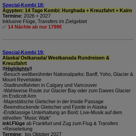
Special-Kombi 18:
Ägypten: 14 Tage Kombi: Hurghada + Kreuzfahrt + Kairo
Termine:
2026 + 2027
Inklusive Flüge, Transfers im Zielgebiet
✅
14 Nächte ab nur 1799€
Special-Kombi 19:
Alaska/ Ostkanada/ Westkanada Rundreisen &
Kreuzfahrt
‼️
Highlights
‼️
-Besuch weltberühmter Nationalparks: Banff, Yoho, Glacier &
Mount Revelstoke
-Stadtrundfahrten in Calgary und Vancouver
-Wahlweise Route zur Glacier Bay oder zum Dawes Glacier
im Endicott Arm
-Majestätische Gletscher in der Inside Passage
-Beeindruckende Gletscher und Fjorde in Alaska
-Erstklassige Unterhaltung an Bord: Live-Musik auf dem
stilvollen "Music Walk“
inkl.Flüge
ab Frankfurt und Zug zum Flug & Transfers
+Reiseleitung
Termine:
bis Oktober 2027