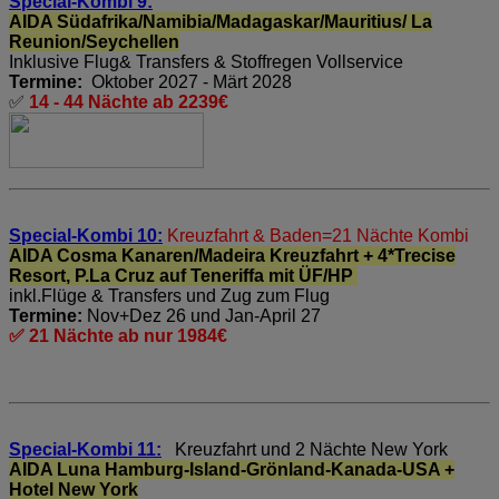
Special-Kombi 9:
AIDA Südafrika/Namibia/Madagaskar/Mauritius/ La
Reunion/Seychellen
Inklusive Flug& Transfers & Stoffregen Vollservice
Termine:
Oktober 2027 - Märt 2028
✅
14 - 44 Nächte ab 2239€
Special-Kombi 10:
Kreuzfahrt & Baden=21 Nächte Kombi
AIDA Cosma Kanaren/Madeira Kreuzfahrt + 4*Trecise
Resort, P.La Cruz auf Teneriffa mit ÜF/HP
inkl.Flüge & Transfers und Zug zum Flug
Termine:
Nov+Dez 26 und Jan-April 27
✅ 21 Nächte ab nur 1984€
Special-Kombi 11:
Kreuzfahrt und 2 Nächte New York
AIDA Luna Hamburg-Island-Grönland-Kanada-USA +
Hotel New York