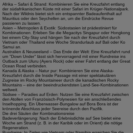
Afrika – Safari & Strand: Kombinieren Sie eine Kreuzfahrt entlang
der südafrikanischen Küste mit einer Safari im Krüger-Nationalpark.
Nach der Wildnis bietet sich ein entspannter Badeaufenthalt auf
Mauritius oder den Seychellen an, um die Eindrücke Revue
passieren zu lassen.
Asien – Metropolen & Exotik: Südostasien ist prädestiniert für
Kombinationen. Erleben Sie die Megacitys Singapur oder Hongkong
bei einem City-Stay und hängen Sie nach der Kreuzfahrt durch
Vietnam oder Thailand eine Woche Strandurlaub auf Bali oder Ko
Samui an.
Australien & Neuseeland – Das Ende der Welt: Eine Kreuzfahrt rund
um "Down Under" lässt sich hervorragend mit einer Rundreise ins
Outback zum Uluru (Ayers Rock) oder einer Fahrt entlang der Great
Ocean Road verbinden.
Kanada & Alaska – Natur pur: Kombinieren Sie eine Alaska-
Kreuzfahrt durch die Inside Passage mit einer spektakulären
Zugreise im Rocky Mountaineer durch die kanadischen Rocky
Mountains – eine der beeindruckendsten Land-See-Kombinationen
weltweit.
Südsee – Paradies auf Erden: Nutzen Sie eine Kreuzfahrt zwischen
den Atollen von Französisch-Polynesien für ein anschließendes
Inselhopping. Ein Überwasser-Bungalow auf Bora Bora ist der
krönende Abschluss jeder Seereise durch den Pazifik.
Die drei Säulen der Kombinationsreise
Badeverlängerung: Nach der Erlebnisdichte auf See bietet eine
Woche am Strand (z. B. in der Karibik oder im Orient) die nötige
Regeneration.
Rundreise: In Zielen wie Vietnam oder Namibia erreichen Sie die