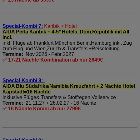
Special-Kombi 7:
Karibik + Hotel
AIDA Perla Karibik + 4-5* Hotels, Dom.Republik mit AIl
incl.
inkl. Flüge ab Frankfurt,München,Berlin,Hamburg inkl. Zug
zum Flug und Wien,Zürich & Transfers +Reiseleitung
Termine:
Nov 2026 - Febr 2027
✅
17-21 Nächte Kombination ab nur 2649€
Special-Kombi 8:
AIDA Blu Südafrika/Namibia Kreuzfahrt + 2 Nächte Hotel
Kapstadt=16 Nächte
Inklusive Flüge& Transfers & Stoffregen Vollservice
Termine:
21.11.27 + 26.02.27
- 16 Nächte
✅
16 Nächte Kombi ab nur 2799€