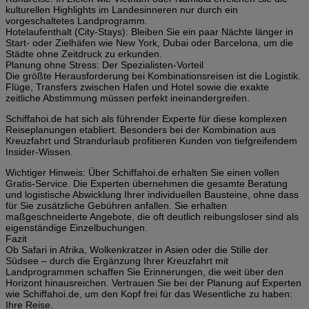
kulturellen Highlights im Landesinneren nur durch ein
vorgeschaltetes Landprogramm.
Hotelaufenthalt (City-Stays): Bleiben Sie ein paar Nächte länger in
Start- oder Zielhäfen wie New York, Dubai oder Barcelona, um die
Städte ohne Zeitdruck zu erkunden.
Planung ohne Stress: Der Spezialisten-Vorteil
Die größte Herausforderung bei Kombinationsreisen ist die Logistik.
Flüge, Transfers zwischen Hafen und Hotel sowie die exakte
zeitliche Abstimmung müssen perfekt ineinandergreifen.
Schiffahoi.de hat sich als führender Experte für diese komplexen
Reiseplanungen etabliert. Besonders bei der Kombination aus
Kreuzfahrt und Strandurlaub profitieren Kunden von tiefgreifendem
Insider-Wissen.
Wichtiger Hinweis: Über Schiffahoi.de erhalten Sie einen vollen
Gratis-Service. Die Experten übernehmen die gesamte Beratung
und logistische Abwicklung Ihrer individuellen Bausteine, ohne dass
für Sie zusätzliche Gebühren anfallen. Sie erhalten
maßgeschneiderte Angebote, die oft deutlich reibungsloser sind als
eigenständige Einzelbuchungen.
Fazit
Ob Safari in Afrika, Wolkenkratzer in Asien oder die Stille der
Südsee – durch die Ergänzung Ihrer Kreuzfahrt mit
Landprogrammen schaffen Sie Erinnerungen, die weit über den
Horizont hinausreichen. Vertrauen Sie bei der Planung auf Experten
wie Schiffahoi.de, um den Kopf frei für das Wesentliche zu haben:
Ihre Reise.