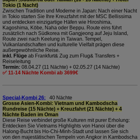
Tokio (1 Nacht)
Zwischen Tradition und Moderne in Japan: Nach einer Nacht
in Tokio starten Sie Ihre Kreuzfahrt mit der MSC Bellissima
und entdecken einzigartige Häfen wie Hiroshima,
Kagoshima, Kōbe, Naha oder Beppu. Route eins führt
zusätzlich nach Südkorea mit Gangjeong auf Jeju Island,
Route zwei nach Keelung in Taiwan. Tempel,
Vulkanlandschaften und kulturelle Vielfalt prägen diese
außergewöhnliche Reise.
inkl. Flüge
ab Frankfurt& Zug zum Flug& Transfers +
Reiseleitung
Termin:
08.04.27 (11 Nächte) + 02.05.27 (14 Nächte)
✅ 11-14 Nächte Kombi ab 3699€
Special-Kombi 26:
40 Nächte
Grosse Asien-Kombi: Vietnam und Kambodscha
Rundreise (15 Nächte) + Kreuzfahrt (21 Nächte) + 4
Nächte Baden im Oman
Diese Reise verbindet große Kulturen mit purer Erholung:
Entdecken Sie Vietnams Highlights von Hanoi über die
Halong-Bucht bis Ho-Chi-Minh-Stadt und lassen Sie sich
von den majestätischen Tempeln von Angkor in Kambodscha