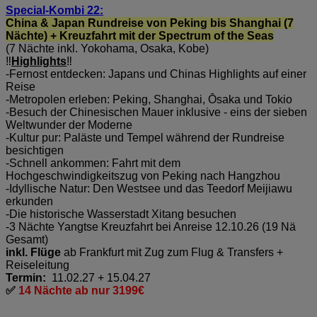
Special-Kombi 22:
China & Japan
Rundreise von Peking bis Shanghai (7
Nächte) + Kreuzfahrt mit der Spectrum of the Seas
(7 Nächte inkl. Yokohama, Osaka, Kobe)
‼️
Highlights
‼️
-Fernost entdecken: Japans und Chinas Highlights auf einer
Reise
-Metropolen erleben: Peking, Shanghai, Ōsaka und Tokio
-Besuch der Chinesischen Mauer inklusive - eins der sieben
Weltwunder der Moderne
-Kultur pur: Paläste und Tempel während der Rundreise
besichtigen
-Schnell ankommen: Fahrt mit dem
Hochgeschwindigkeitszug von Peking nach Hangzhou
-Idyllische Natur: Den Westsee und das Teedorf Meijiawu
erkunden
-Die historische Wasserstadt Xitang besuchen
-3 Nächte Yangtse Kreuzfahrt bei Anreise 12.10.26 (19 Nä
Gesamt)
inkl. Flüge
ab Frankfurt mit Zug zum Flug & Transfers +
Reiseleitung
Termin:
11.02.27 + 15.04.27
✅
14 Nächte ab nur 3199€