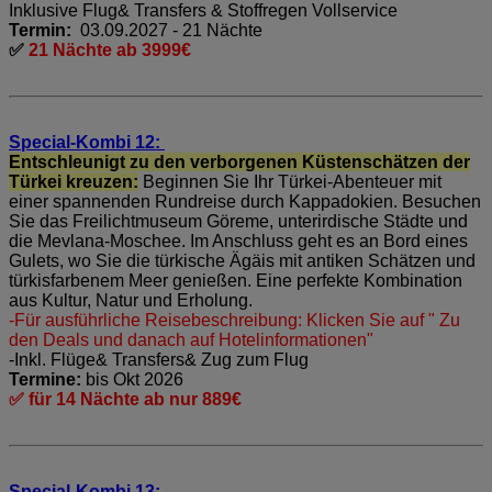
Inklusive Flug& Transfers & Stoffregen Vollservice
Termin:
03.09.2027 - 21 Nächte
✅
21 Nächte ab 3999€
Special-Kombi 12:
Entschleunigt zu den verborgenen Küstenschätzen der
Türkei kreuzen:
Beginnen Sie Ihr Türkei-Abenteuer mit
einer spannenden Rundreise durch Kappadokien. Besuchen
Sie das Freilichtmuseum Göreme, unterirdische Städte und
die Mevlana-Moschee. Im Anschluss geht es an Bord eines
Gulets, wo Sie die türkische Ägäis mit antiken Schätzen und
türkisfarbenem Meer genießen. Eine perfekte Kombination
aus Kultur, Natur und Erholung.
-Für ausführliche Reisebeschreibung: Klicken Sie auf " Zu
den Deals und danach auf Hotelinformationen"
-Inkl. Flüge& Transfers& Zug zum Flug
Termine:
bis Okt 2026
✅ für 14 Nächte ab nur 889€
Special-Kombi 13: